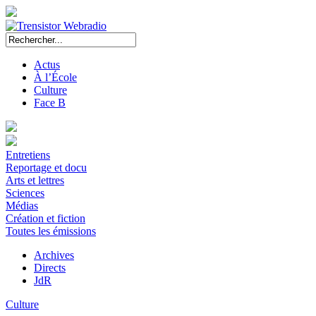
Actus
À l’École
Culture
Face B
Entretiens
Reportage et docu
Arts et lettres
Sciences
Médias
Création et fiction
Toutes les émissions
Archives
Directs
JdR
Culture