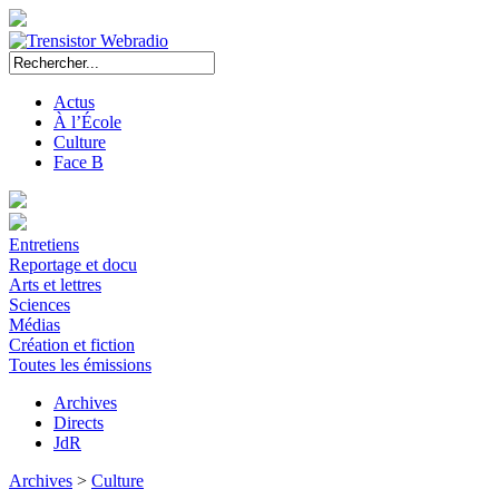
Actus
À l’École
Culture
Face B
Entretiens
Reportage et docu
Arts et lettres
Sciences
Médias
Création et fiction
Toutes les émissions
Archives
Directs
JdR
Archives
>
Culture