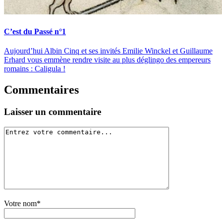
C’est du Passé n°1
Aujourd’hui Albin Cinq et ses invités Emilie Winckel et Guillaume
Erhard vous emmène rendre visite au plus déglingo des empereurs
romains : Caligula !
Commentaires
Laisser un commentaire
Votre nom*