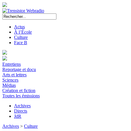
Actus
À l’École
Culture
Face B
Entretiens
Reportage et docu
Arts et lettres
Sciences
Médias
Création et fiction
Toutes les émissions
Archives
Directs
JdR
Archives
>
Culture