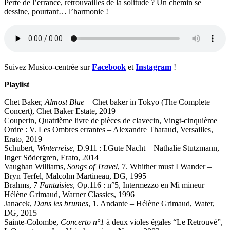
Perte de l’errance, retrouvailles de la solitude ? Un chemin se
dessine, pourtant… l’harmonie !
Suivez Musico-centrée sur
Facebook
et
Instagram
!
Playlist
Chet Baker,
Almost Blue
– Chet baker in Tokyo (The Complete
Concert), Chet Baker Estate, 2019
Couperin, Quatrième livre de pièces de clavecin, Vingt-cinquième
Ordre : V. Les Ombres errantes – Alexandre Tharaud, Versailles,
Erato, 2019
Schubert,
Winterreise
, D.911 : I.Gute Nacht – Nathalie Stutzmann,
Inger Södergren, Erato, 2014
Vaughan Williams,
Songs of Travel
, 7. Whither must I Wander –
Bryn Terfel, Malcolm Martineau, DG, 1995
Brahms, 7
Fantaisies
, Op.116 : n°5, Intermezzo en Mi mineur –
Hélène Grimaud, Warner Classics, 1996
Janacek,
Dans les brumes
, 1. Andante – Hélène Grimaud, Water,
DG, 2015
Sainte-Colombe,
Concerto n°1
à deux violes égales “Le Retrouvé”,