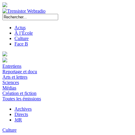
Actus
À l’École
Culture
Face B
Entretiens
Reportage et docu
Arts et lettres
Sciences
Médias
Création et fiction
Toutes les émissions
Archives
Directs
JdR
Culture