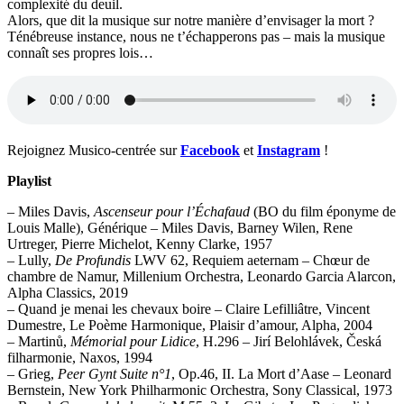
complexité du deuil.
Alors, que dit la musique sur notre manière d’envisager la mort ?
Ténébreuse instance, nous ne t’échapperons pas – mais la musique
connaît ses propres lois…
Rejoignez Musico-centrée sur
Facebook
et
Instagram
!
Playlist
– Miles Davis,
Ascenseur pour l’Échafaud
(BO du film éponyme de
Louis Malle), Générique – Miles Davis, Barney Wilen, Rene
Urtreger, Pierre Michelot, Kenny Clarke, 1957
– Lully,
De Profundis
LWV 62, Requiem aeternam – Chœur de
chambre de Namur, Millenium Orchestra, Leonardo Garcia Alarcon,
Alpha Classics, 2019
– Quand je menai les chevaux boire – Claire Lefilliâtre, Vincent
Dumestre, Le Poème Harmonique, Plaisir d’amour, Alpha, 2004
– Martinů,
Mémorial pour Lidice
, H.296 – Jirí Belohlávek, Česká
filharmonie, Naxos, 1994
– Grieg,
Peer Gynt Suite n°1
, Op.46, II. La Mort d’Aase – Leonard
Bernstein, New York Philharmonic Orchestra, Sony Classical, 1973