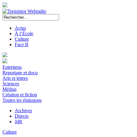
Actus
À l’École
Culture
Face B
Entretiens
Reportage et docu
Arts et lettres
Sciences
Médias
Création et fiction
Toutes les émissions
Archives
Directs
JdR
Culture