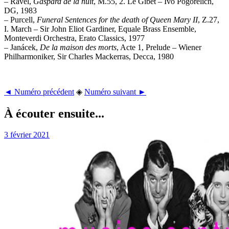
– Ravel,
Gaspard de la nuit
, M.55, 2. Le Gibet – Ivo Pogorelich,
DG, 1983
– Purcell,
Funeral Sentences for the death of Queen Mary II
, Z.27,
I. March – Sir John Eliot Gardiner, Equale Brass Ensemble,
Monteverdi Orchestra, Erato Classics, 1977
– Janácek,
De la maison des morts
, Acte 1, Prelude – Wiener
Philharmoniker, Sir Charles Mackerras, Decca, 1980
◄ Numéro précédent
◈
Numéro suivant ►
À écouter ensuite...
3 février 2021