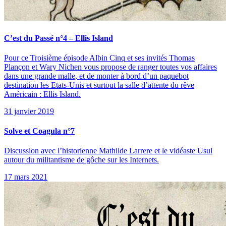
C’est du Passé n°4 – Ellis Island
Pour ce Troisième épisode Albin Cinq et ses invités Thomas
Plançon et Wary Nichen vous propose de ranger toutes vos affaires
dans une grande malle, et de monter à bord d’un paquebot
destination les Etats-Unis et surtout la salle d’attente du rêve
Américain : Ellis Island.
31 janvier 2019
Solve et Coagula n°7
Discussion avec l’historienne Mathilde Larrere et le vidéaste Usul
autour du militantisme de gôche sur les Internets.
17 mars 2021