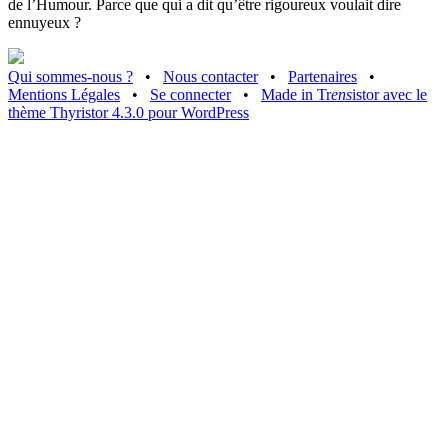
de l’Humour. Parce que qui a dit qu’être rigoureux voulait dire
ennuyeux ?
Qui sommes-nous ?
•
Nous contacter
•
Partenaires
•
Mentions Légales
•
Se connecter
•
Made in Tr
ens
istor avec le
thème Thyristor 4.3.0 pour WordPress