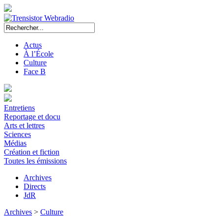
Actus
À l’École
Culture
Face B
Entretiens
Reportage et docu
Arts et lettres
Sciences
Médias
Création et fiction
Toutes les émissions
Archives
Directs
JdR
Archives
>
Culture