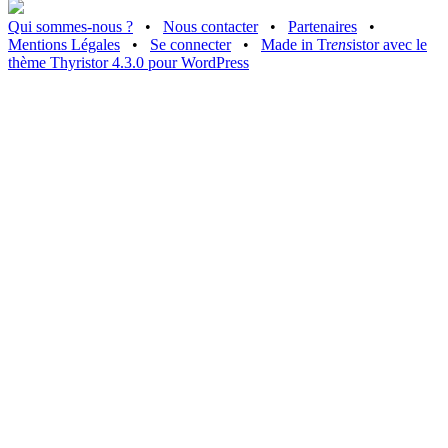
Qui sommes-nous ?
•
Nous contacter
•
Partenaires
•
Mentions Légales
•
Se connecter
•
Made in Tr
ens
istor avec le
thème Thyristor 4.3.0 pour WordPress