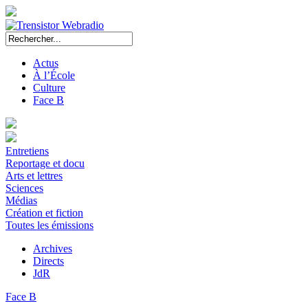
Actus
À l’École
Culture
Face B
Entretiens
Reportage et docu
Arts et lettres
Sciences
Médias
Création et fiction
Toutes les émissions
Archives
Directs
JdR
Face B