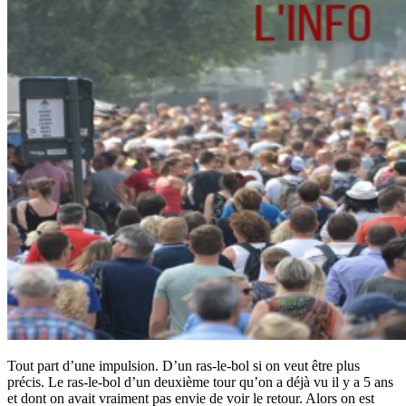
Tout part d’une impulsion. D’un ras-le-bol si on veut être plus
précis. Le ras-le-bol d’un deuxième tour qu’on a déjà vu il y a 5 ans
et dont on avait vraiment pas envie de voir le retour. Alors on est