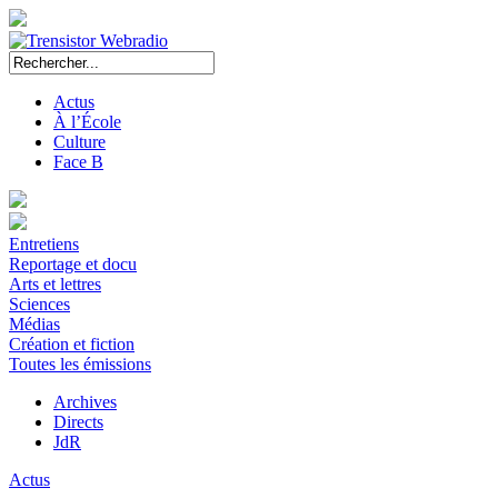
Actus
À l’École
Culture
Face B
Entretiens
Reportage et docu
Arts et lettres
Sciences
Médias
Création et fiction
Toutes les émissions
Archives
Directs
JdR
Actus