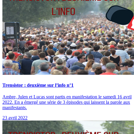
Trensistor : deuxième sur l’info n°1
Ambre, Julen et Lucas sont partis en manifestation le samedi 16 avril
2022. En a émergé une série de 3 épisodes qui laissent la parole aux
manifestants.
23 avril 2022