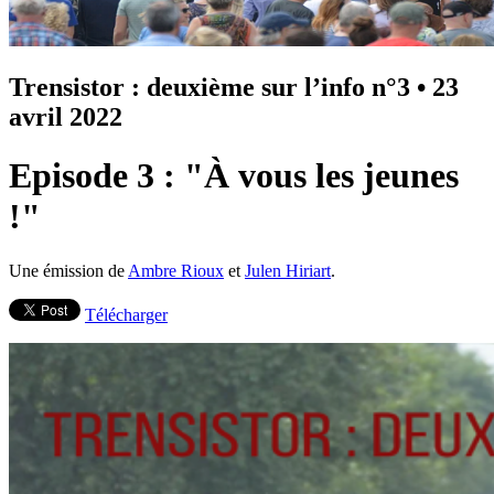
Trensistor : deuxième sur l’info n°3
•
23
avril 2022
Episode 3 : "À vous les jeunes
!"
Une émission de
Ambre Rioux
et
Julen Hiriart
.
Télécharger