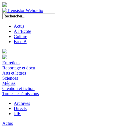
Actus
À l’École
Culture
Face B
Entretiens
Reportage et docu
Arts et lettres
Sciences
Médias
Création et fiction
Toutes les émissions
Archives
Directs
JdR
Actus