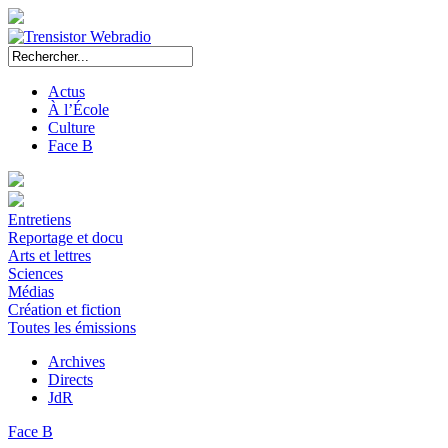
Actus
À l’École
Culture
Face B
Entretiens
Reportage et docu
Arts et lettres
Sciences
Médias
Création et fiction
Toutes les émissions
Archives
Directs
JdR
Face B