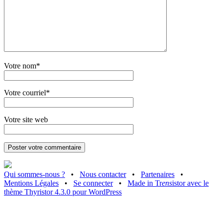
Votre nom*
Votre courriel*
Votre site web
Qui sommes-nous ?
•
Nous contacter
•
Partenaires
•
Mentions Légales
•
Se connecter
•
Made in Tr
ens
istor avec le
thème Thyristor 4.3.0 pour WordPress