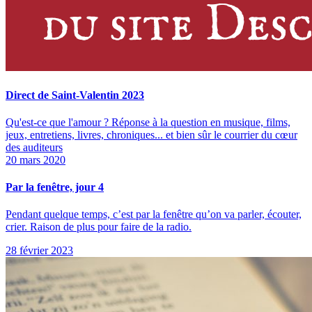
Direct de Saint-Valentin 2023
Qu'est-ce que l'amour ? Réponse à la question en musique, films,
jeux, entretiens, livres, chroniques... et bien sûr le courrier du cœur
des auditeurs
20 mars 2020
Par la fenêtre, jour 4
Pendant quelque temps, c’est par la fenêtre qu’on va parler, écouter,
crier. Raison de plus pour faire de la radio.
28 février 2023