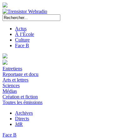
Actus
À l’École
Culture
Face B
Entretiens
Reportage et docu
Arts et lettres
Sciences
Médias
Création et fiction
Toutes les émissions
Archives
Directs
JdR
Face B