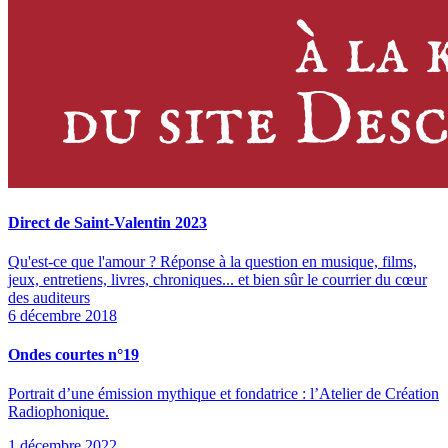
Direct de Saint-Valentin 2023
Qu'est-ce que l'amour ? Réponse à la question en musique, films,
jeux, entretiens, livres, chroniques... et bien sûr le courrier du cœur
des auditeurs
6 décembre 2018
Ondes courtes n°19
Portrait d’une émission mythique et fondatrice : l’Atelier de Création
Radiophonique.
1 décembre 2022