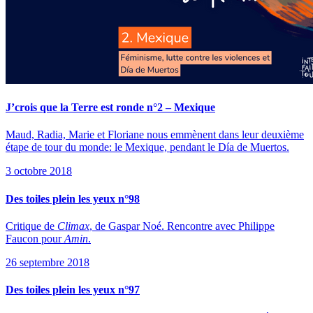
J’crois que la Terre est ronde n°2 – Mexique
Maud, Radia, Marie et Floriane nous emmènent dans leur deuxième
étape de tour du monde: le Mexique, pendant le Día de Muertos.
3 octobre 2018
Des toiles plein les yeux n°98
Critique de
Climax
, de Gaspar Noé. Rencontre avec Philippe
Faucon pour
Amin
.
26 septembre 2018
Des toiles plein les yeux n°97