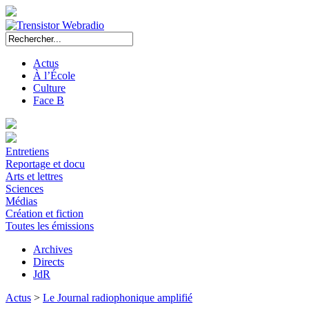
Actus
À l’École
Culture
Face B
Entretiens
Reportage et docu
Arts et lettres
Sciences
Médias
Création et fiction
Toutes les émissions
Archives
Directs
JdR
Actus
>
Le Journal radiophonique amplifié