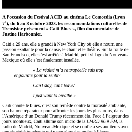
A l’occasion du Festival ACID au cinéma Le Comoedia (Lyon
e
7
), du 6 au 8 octobre 2023, les recommandations culturelles de
Trensistor présentent « Caiti Blues », film documentaire de
Justine Harbonnier.
Caiti a 29 ans, elle a grandi à New York City où elle a nourri une
passion exaltante pour la danse, le chant et le théâtre. Sur la route de
San Francisco, elle s’est arrêtée à Madrid, petit village du Nouveau-
Mexique où elle s’est finalement installée.
« La réalité m’a rattrapée/Je suis trop
engourdie pour la sentir/
Can’t stay, can’t leave/
I just want to breathe »
Caiti chante le blues, c’est son remède contre la morosité ambiante,
son baume réparateur pour affronter les jours les plus ardus, dans
l’Amérique d’un Donald Trump récemment élu. Face à l’aigreur des
jours montueux, Caiti allume son micro de la
LMRD 96.9 FM
, la
radio de Madrid, Nouveau-Mexique et se confie à ses auditeurs avec
une sincérité touchante qui passe alors des ondes à l’écran.