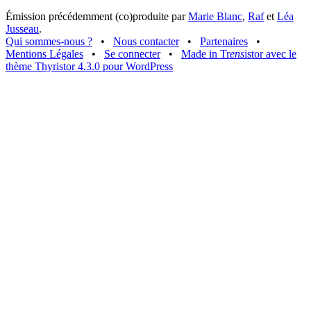
Émission précédemment (co)produite par
Marie Blanc
,
Raf
et
Léa
Jusseau
.
Qui sommes-nous ?
•
Nous contacter
•
Partenaires
•
Mentions Légales
•
Se connecter
•
Made in Tr
ens
istor avec le
thème Thyristor 4.3.0 pour WordPress