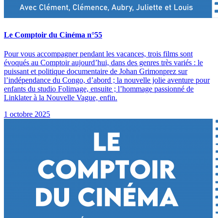
Le Comptoir du Cinéma n°55
Pour vous accompagner pendant les vacances, trois films sont
évoqués au Comptoir aujourd’hui, dans des genres très variés : le
puissant et politique documentaire de Johan Grimonprez sur
l’indépendance du Congo, d’abord ; la nouvelle jolie aventure pour
enfants du studio Folimage, ensuite ; l’hommage passionné de
Linklater à la Nouvelle Vague, enfin.
1 octobre 2025