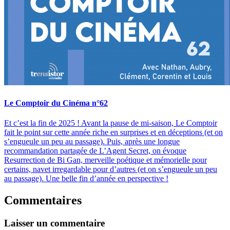
Le Comptoir du Cinéma n°62
Et c’est la fin de 2025 ! Avant la pause de mi-saison, Le Comptoir
fait le point sur cette année riche en surprises et en déceptions (et on
s’engueule un peu au passage). Puis, après une longue
recommandation partagée de L’Agent Secret, on évoque
Resurrection de Bi Gan, merveille poétique et mémorielle pour
certains, navet irregardable pour d’autres (et on s’engueule un peu
au passage). Une belle fin d’année en perspective !
Commentaires
Laisser un commentaire