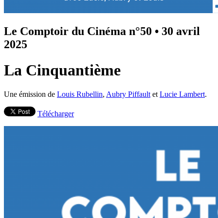
Le Comptoir du Cinéma n°50
•
30 avril
2025
La Cinquantième
Une émission de
Louis Rubellin
,
Aubry Piffault
et
Lucie Lambert
.
Télécharger