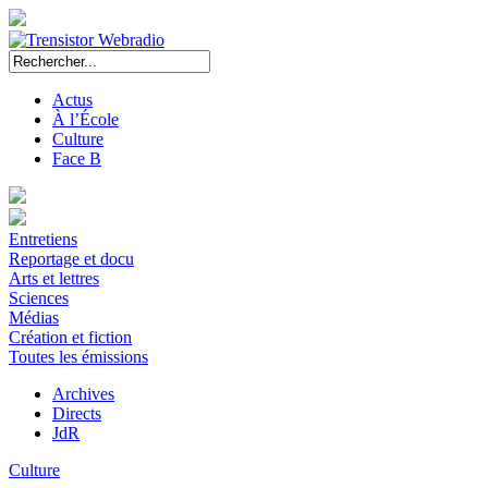
Actus
À l’École
Culture
Face B
Entretiens
Reportage et docu
Arts et lettres
Sciences
Médias
Création et fiction
Toutes les émissions
Archives
Directs
JdR
Culture