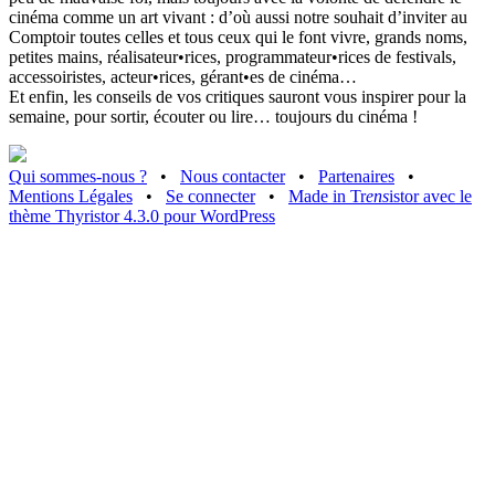
cinéma comme un art vivant : d’où aussi notre souhait d’inviter au
Comptoir toutes celles et tous ceux qui le font vivre, grands noms,
petites mains, réalisateur•rices, programmateur•rices de festivals,
accessoiristes, acteur•rices, gérant•es de cinéma…
Et enfin, les conseils de vos critiques sauront vous inspirer pour la
semaine, pour sortir, écouter ou lire… toujours du cinéma !
Qui sommes-nous ?
•
Nous contacter
•
Partenaires
•
Mentions Légales
•
Se connecter
•
Made in Tr
ens
istor avec le
thème Thyristor 4.3.0 pour WordPress