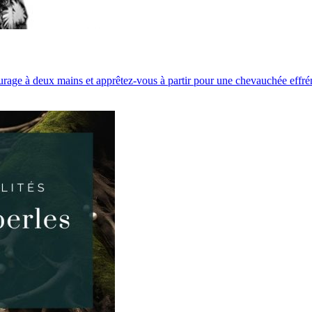
e courage à deux mains et apprêtez-vous à partir pour une chevauchée e