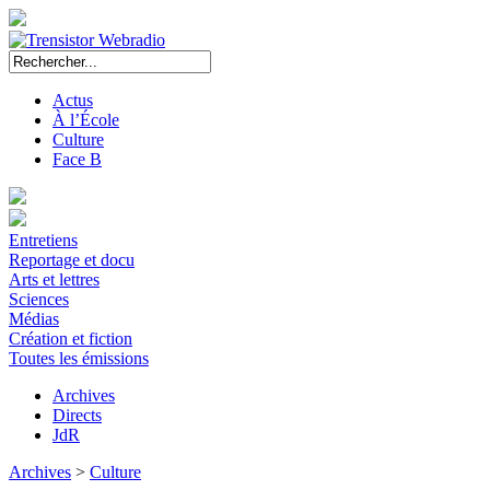
Actus
À l’École
Culture
Face B
Entretiens
Reportage et docu
Arts et lettres
Sciences
Médias
Création et fiction
Toutes les émissions
Archives
Directs
JdR
Archives
>
Culture