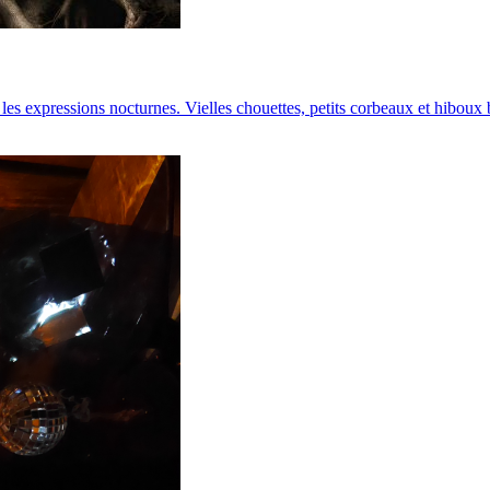
 les expressions nocturnes. Vielles chouettes, petits corbeaux et hibo