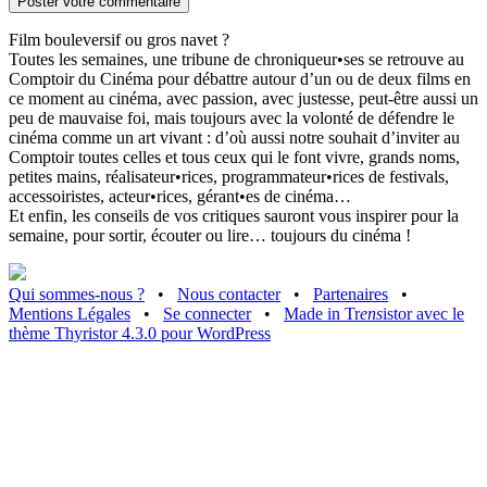
Film bouleversif ou gros navet ?
Toutes les semaines, une tribune de chroniqueur•ses se retrouve au
Comptoir du Cinéma pour débattre autour d’un ou de deux films en
ce moment au cinéma, avec passion, avec justesse, peut-être aussi un
peu de mauvaise foi, mais toujours avec la volonté de défendre le
cinéma comme un art vivant : d’où aussi notre souhait d’inviter au
Comptoir toutes celles et tous ceux qui le font vivre, grands noms,
petites mains, réalisateur•rices, programmateur•rices de festivals,
accessoiristes, acteur•rices, gérant•es de cinéma…
Et enfin, les conseils de vos critiques sauront vous inspirer pour la
semaine, pour sortir, écouter ou lire… toujours du cinéma !
Qui sommes-nous ?
•
Nous contacter
•
Partenaires
•
Mentions Légales
•
Se connecter
•
Made in Tr
ens
istor avec le
thème Thyristor 4.3.0 pour WordPress