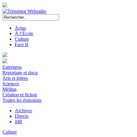
Actus
À l’École
Culture
Face B
Entretiens
Reportage et docu
Arts et lettres
Sciences
Médias
Création et fiction
Toutes les émissions
Archives
Directs
JdR
Culture