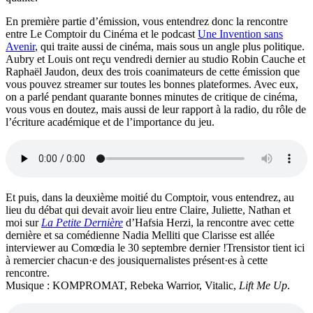
En première partie d’émission, vous entendrez donc la rencontre
entre Le Comptoir du Cinéma et le podcast
Une Invention sans
Avenir
, qui traite aussi de cinéma, mais sous un angle plus politique.
Aubry et Louis ont reçu vendredi dernier au studio Robin Cauche et
Raphaël Jaudon, deux des trois coanimateurs de cette émission que
vous pouvez streamer sur toutes les bonnes plateformes. Avec eux,
on a parlé pendant quarante bonnes minutes de critique de cinéma,
vous vous en doutez, mais aussi de leur rapport à la radio, du rôle de
l’écriture académique et de l’importance du jeu.
Et puis, dans la deuxième moitié du Comptoir, vous entendrez, au
lieu du débat qui devait avoir lieu entre Claire, Juliette, Nathan et
moi sur
La Petite Dernière
d’Hafsia Herzi, la rencontre avec cette
dernière et sa comédienne Nadia Melliti que Clarisse est allée
interviewer au Comœdia le 30 septembre dernier !Trensistor tient ici
à remercier chacun·e des jousiquernalistes présent·es à cette
rencontre.
Musique : KOMPROMAT, Rebeka Warrior, Vitalic,
Lift Me Up
.