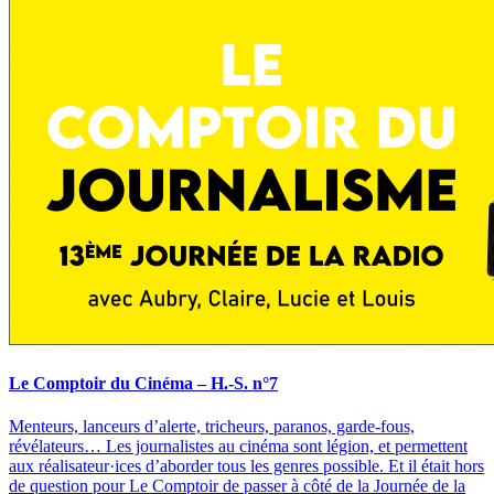
Le Comptoir du Cinéma – H.-S. n°7
Menteurs, lanceurs d’alerte, tricheurs, paranos, garde-fous,
révélateurs… Les journalistes au cinéma sont légion, et permettent
aux réalisateur·ices d’aborder tous les genres possible. Et il était hors
de question pour Le Comptoir de passer à côté de la Journée de la