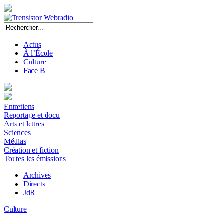
Actus
À l’École
Culture
Face B
Entretiens
Reportage et docu
Arts et lettres
Sciences
Médias
Création et fiction
Toutes les émissions
Archives
Directs
JdR
Culture