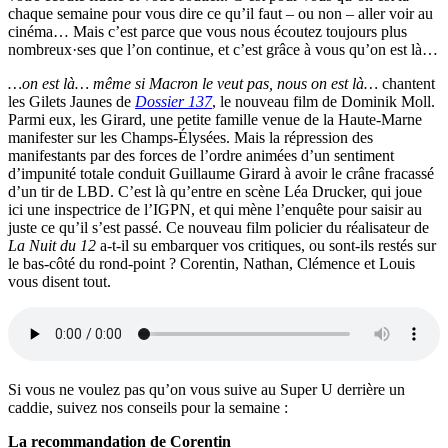
chaque semaine pour vous dire ce qu’il faut – ou non – aller voir au
cinéma… Mais c’est parce que vous nous écoutez toujours plus
nombreux·ses que l’on continue, et c’est grâce à vous qu’on est là…
…on est là… même si Macron le veut pas, nous on est là…
chantent
les Gilets Jaunes de
Dossier 137
, le nouveau film de Dominik Moll.
Parmi eux, les Girard, une petite famille venue de la Haute-Marne
manifester sur les Champs-Élysées. Mais la répression des
manifestants par des forces de l’ordre animées d’un sentiment
d’impunité totale conduit Guillaume Girard à avoir le crâne fracassé
d’un tir de LBD. C’est là qu’entre en scène Léa Drucker, qui joue
ici une inspectrice de l’IGPN, et qui mène l’enquête pour saisir au
juste ce qu’il s’est passé. Ce nouveau film policier du réalisateur de
La Nuit du 12
a-t-il su embarquer vos critiques, ou sont-ils restés sur
le bas-côté du rond-point ? Corentin, Nathan, Clémence et Louis
vous disent tout.
Si vous ne voulez pas qu’on vous suive au Super U derrière un
caddie, suivez nos conseils pour la semaine :
La recommandation de Corentin