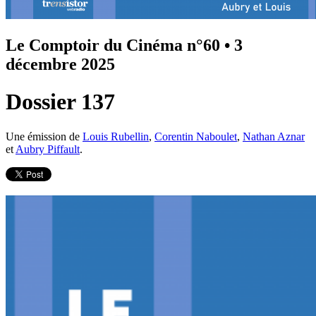
Le Comptoir du Cinéma n°60
•
3
décembre 2025
Dossier 137
Une émission de
Louis Rubellin
,
Corentin Naboulet
,
Nathan Aznar
et
Aubry Piffault
.