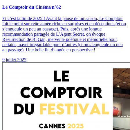
Le Comptoir du Cinéma n°62
Et c’est la fin de 2025 ! Avant la pause de mi-saison, Le Comptoir
fait le point sur cette année riche en surprises et en déceptions (et on
s’engueule un peu au passage). Puis, après une longue
recommandation partagée de L’Agent Secret, on évoque
Resurrection de Bi Gan, merveille poétique et mémorielle pour
certains, navet irregardable pour d’autres (et on s’engueule un peu
au passage). Une belle fin d’année en perspective !
9 juillet 2025