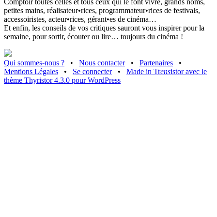
Comptoir toutes celles et tous ceux qui le font vivre, grands noms,
petites mains, réalisateur•rices, programmateur•rices de festivals,
accessoiristes, acteur•rices, gérant•es de cinéma…
Et enfin, les conseils de vos critiques sauront vous inspirer pour la
semaine, pour sortir, écouter ou lire… toujours du cinéma !
Qui sommes-nous ?
•
Nous contacter
•
Partenaires
•
Mentions Légales
•
Se connecter
•
Made in Tr
ens
istor avec le
thème Thyristor 4.3.0 pour WordPress