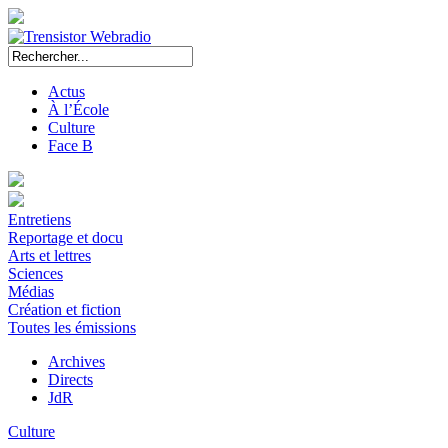
Actus
À l’École
Culture
Face B
Entretiens
Reportage et docu
Arts et lettres
Sciences
Médias
Création et fiction
Toutes les émissions
Archives
Directs
JdR
Culture