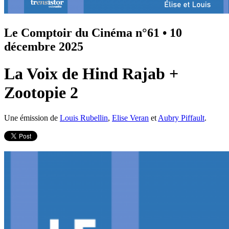
Le Comptoir du Cinéma n°61
•
10
décembre 2025
La Voix de Hind Rajab +
Zootopie 2
Une émission de
Louis Rubellin
,
Elise Veran
et
Aubry Piffault
.