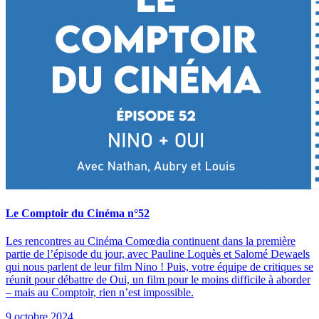
Le Comptoir du Cinéma n°52
Les rencontres au Cinéma Comœdia continuent dans la première
partie de l’épisode du jour, avec Pauline Loquès et Salomé Dewaels
qui nous parlent de leur film Nino ! Puis, votre équipe de critiques se
réunit pour débattre de Oui, un film pour le moins difficile à aborder
– mais au Comptoir, rien n’est impossible.
9 octobre 2024