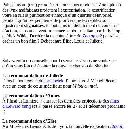
Puis, dans un (très) grand écart, nous nous rendons à Zootopie où
des lynx malfaisants projettent l’expropriation, la gentrification,
voire en fait la purification ethnique d’un quartier défavorisé,
pendant qu’un serpent tente de prouver que les reptiles sont
injustement stigmatisés, le tout dans un déferlement de couleur et
d’action, dans une aventure menée tambour battant par Judy Hopps
et Nick Wilde. Derrière la machine à fric de
Zootopie 2
peut-il se
cacher un bon film ? Débat entre Élise, Louis et Juliette.
Suivez enfin nos conseils pour la semaine si vous ne voulez pas
qu’on vous force à écouter la nouvelle chanson de Shakira :
La recommandation de Juliette
Dans l’abonnement de
LaCinetek
, l’hommage à Michel Piccoli,
avec un coup de cœur spécifique pour
Milou en mai
.
La recommandation d’Aubry
À l’Institut Lumière, r·attraper les dernières projections des
films
d’Edward Yang
(
Yi Yi
passe encore les 27 et 31 décembre prochains
!)
La recommandation d’Élise
Au Musée des Beaux-Arts de Lyon, la nouvelle exposition
Étretat,