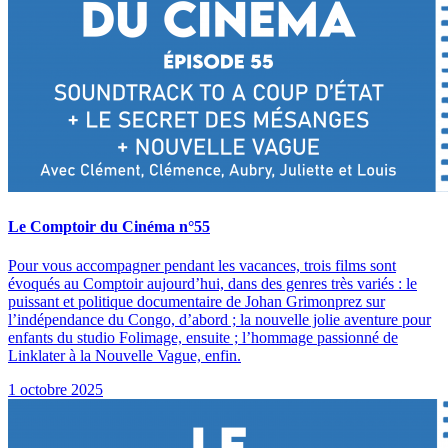
Le Comptoir du Cinéma n°55
Pour vous accompagner pendant les vacances, trois films sont
évoqués au Comptoir aujourd’hui, dans des genres très variés : le
puissant et politique documentaire de Johan Grimonprez sur
l’indépendance du Congo, d’abord ; la nouvelle jolie aventure pour
enfants du studio Folimage, ensuite ; l’hommage passionné de
Linklater à la Nouvelle Vague, enfin.
1 octobre 2025