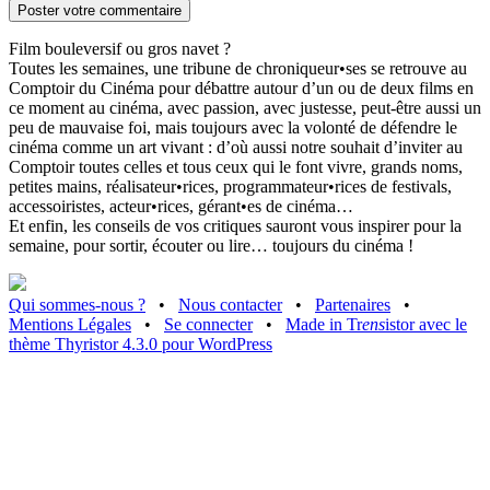
Film bouleversif ou gros navet ?
Toutes les semaines, une tribune de chroniqueur•ses se retrouve au
Comptoir du Cinéma pour débattre autour d’un ou de deux films en
ce moment au cinéma, avec passion, avec justesse, peut-être aussi un
peu de mauvaise foi, mais toujours avec la volonté de défendre le
cinéma comme un art vivant : d’où aussi notre souhait d’inviter au
Comptoir toutes celles et tous ceux qui le font vivre, grands noms,
petites mains, réalisateur•rices, programmateur•rices de festivals,
accessoiristes, acteur•rices, gérant•es de cinéma…
Et enfin, les conseils de vos critiques sauront vous inspirer pour la
semaine, pour sortir, écouter ou lire… toujours du cinéma !
Qui sommes-nous ?
•
Nous contacter
•
Partenaires
•
Mentions Légales
•
Se connecter
•
Made in Tr
ens
istor avec le
thème Thyristor 4.3.0 pour WordPress