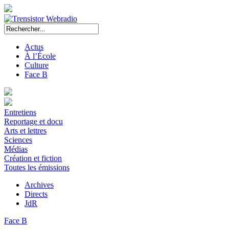
Actus
À l’École
Culture
Face B
Entretiens
Reportage et docu
Arts et lettres
Sciences
Médias
Création et fiction
Toutes les émissions
Archives
Directs
JdR
Face B