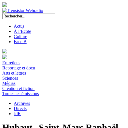
Actus
À l’École
Culture
Face B
Entretiens
Reportage et docu
Arts et lettres
Sciences
Médias
Création et fiction
Toutes les émissions
Archives
Directs
JdR
Hubaut--Saint-Marc Raphaël