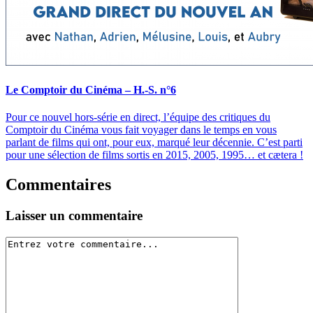
Le Comptoir du Cinéma – H.-S. n°6
Pour ce nouvel hors-série en direct, l’équipe des critiques du
Comptoir du Cinéma vous fait voyager dans le temps en vous
parlant de films qui ont, pour eux, marqué leur décennie. C’est parti
pour une sélection de films sortis en 2015, 2005, 1995… et cætera !
Commentaires
Laisser un commentaire