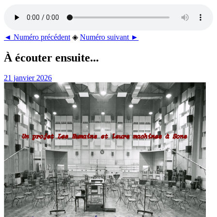
◄ Numéro précédent
◈
Numéro suivant ►
À écouter ensuite...
21 janvier 2026