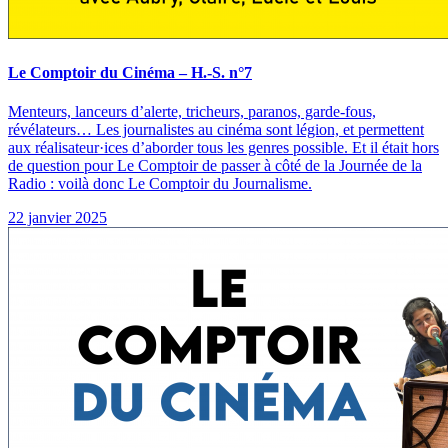
Le Comptoir du Cinéma – H.-S. n°7
Menteurs, lanceurs d’alerte, tricheurs, paranos, garde-fous,
révélateurs… Les journalistes au cinéma sont légion, et permettent
aux réalisateur·ices d’aborder tous les genres possible. Et il était hors
de question pour Le Comptoir de passer à côté de la Journée de la
Radio : voilà donc Le Comptoir du Journalisme.
22 janvier 2025