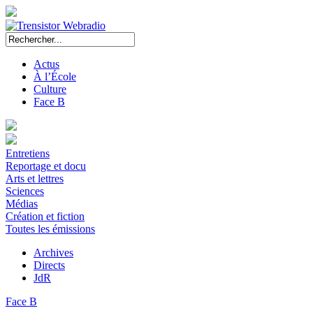
Actus
À l’École
Culture
Face B
Entretiens
Reportage et docu
Arts et lettres
Sciences
Médias
Création et fiction
Toutes les émissions
Archives
Directs
JdR
Face B