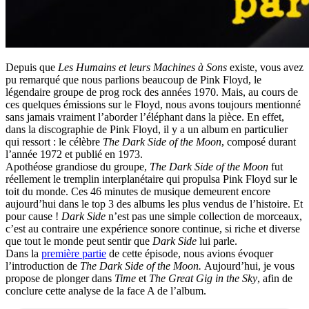
Depuis que
Les Humains et leurs Machines à Sons
existe, vous avez
pu remarqué que nous parlions beaucoup de Pink Floyd, le
légendaire groupe de prog rock des années 1970. Mais, au cours de
ces quelques émissions sur le Floyd, nous avons toujours mentionné
sans jamais vraiment l’aborder l’éléphant dans la pièce. En effet,
dans la discographie de Pink Floyd, il y a un album en particulier
qui ressort : le célèbre
The Dark Side of the Moon
, composé durant
l’année 1972 et publié en 1973.
Apothéose grandiose du groupe,
The Dark Side of the Moon
fut
réellement le tremplin interplanétaire qui propulsa Pink Floyd sur le
toit du monde. Ces 46 minutes de musique demeurent encore
aujourd’hui dans le top 3 des albums les plus vendus de l’histoire. Et
pour cause !
Dark Side
n’est pas une simple collection de morceaux,
c’est au contraire une expérience sonore continue, si riche et diverse
que tout le monde peut sentir que
Dark Side
lui parle.
Dans la
première partie
de cette épisode, nous avions évoquer
l’introduction de
The Dark Side of the Moon.
Aujourd’hui, je vous
propose de plonger dans
Time
et
The Great Gig in the Sky
, afin de
conclure cette analyse de la face A de l’album.