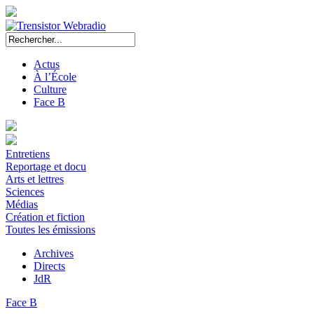
Actus
À l’École
Culture
Face B
Entretiens
Reportage et docu
Arts et lettres
Sciences
Médias
Création et fiction
Toutes les émissions
Archives
Directs
JdR
Face B