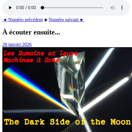
◄ Numéro précédent
◈
Numéro suivant ►
À écouter ensuite...
28 janvier 2026