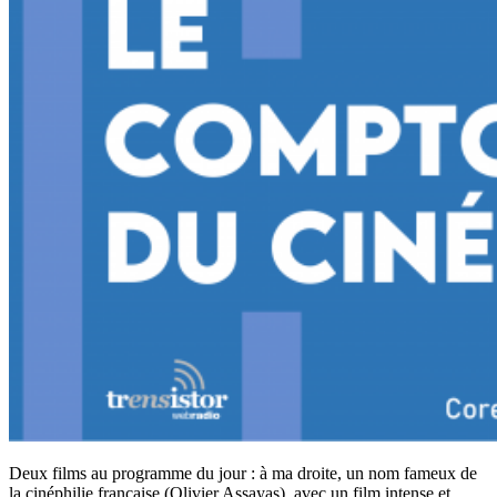
Deux films au programme du jour : à ma droite, un nom fameux de
la cinéphilie française (Olivier Assayas), avec un film intense et