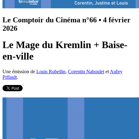
Le Comptoir du Cinéma n°66
•
4 février
2026
Le Mage du Kremlin + Baise-
en-ville
Une émission de
Louis Rubellin
,
Corentin Naboulet
et
Aubry
Piffault
.