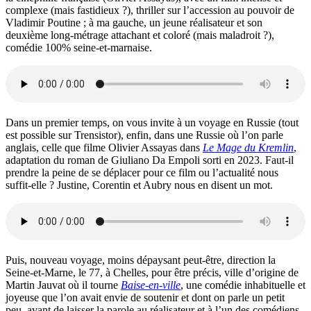
complexe (mais fastidieux ?), thriller sur l’accession au pouvoir de
Vladimir Poutine ; à ma gauche, un jeune réalisateur et son
deuxième long-métrage attachant et coloré (mais maladroit ?),
comédie 100% seine-et-marnaise.
Dans un premier temps, on vous invite à un voyage en Russie (tout
est possible sur Trensistor), enfin, dans une Russie où l’on parle
anglais, celle que filme Olivier Assayas dans
Le Mage du Kremlin
,
adaptation du roman de Giuliano Da Empoli sorti en 2023. Faut-il
prendre la peine de se déplacer pour ce film ou l’actualité nous
suffit-elle ? Justine, Corentin et Aubry nous en disent un mot.
Puis, nouveau voyage, moins dépaysant peut-être, direction la
Seine-et-Marne, le 77, à Chelles, pour être précis, ville d’origine de
Martin Jauvat où il tourne
Baise-en-ville
, une comédie inhabituelle et
joyeuse que l’on avait envie de soutenir et dont on parle un petit
peu, avant de laisser la parole au réalisateur et à l’un des comédiens