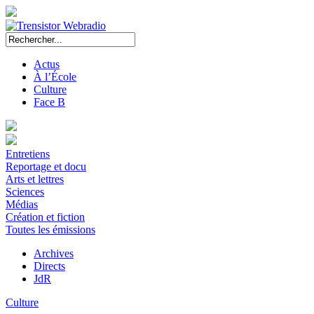
Actus
À l’École
Culture
Face B
Entretiens
Reportage et docu
Arts et lettres
Sciences
Médias
Création et fiction
Toutes les émissions
Archives
Directs
JdR
Culture