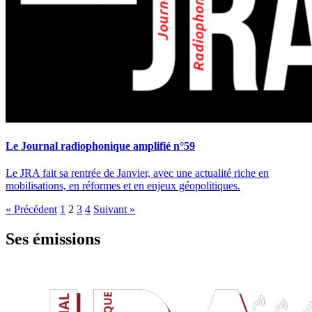
Le Journal radiophonique amplifié n°59
Le JRA fait sa rentrée de Janvier, avec une actualité riche en
mobilisations, en réformes et en enjeux géopolitiques.
« Précédent
1
2
3
4
Suivant »
Ses émissions