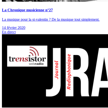
La Chronique musicienne n°27
La musique pour la st-valentin ? De la musique tout simplement.
14 février 2020
En direct