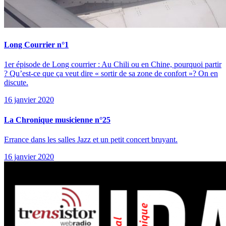
Long Courrier n°1
1er épisode de Long courrier : Au Chili ou en Chine, pourquoi partir
? Qu’est-ce que ça veut dire « sortir de sa zone de confort »? On en
discute.
16 janvier 2020
La Chronique musicienne n°25
Errance dans les salles Jazz et un petit concert bruyant.
16 janvier 2020