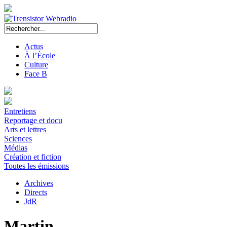
Actus
À l’École
Culture
Face B
Entretiens
Reportage et docu
Arts et lettres
Sciences
Médias
Création et fiction
Toutes les émissions
Archives
Directs
JdR
Martin