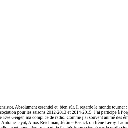
stor, Absolument essentiel et, bien sûr, Il regarde le monde tourner : ce
ssociation pour les saisons 2012-2013 et 2014-2015. J’ai participé à l’or
rie-Ève Geiger, ma complice de radio. Comme j’ai souvent animé des ém
, Antoine Jayat, Amos Reichman, Jérôme Bastick ou Irène Leroy-Laduri
 radio avant nous. Pour ma part, je fus très impressionné par le profes