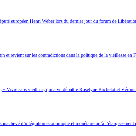
 député européen Henri Weber lors du dernier jour du forum de Libératio
n et revient sur les contradictions dans la politique de la vieillesse en 
« Vivre sans vieillir », qui a vu débattre Roselyne Bachelot et Véroni
us inachevé d’intégration économique et monétaire qu’à l’élargissement 