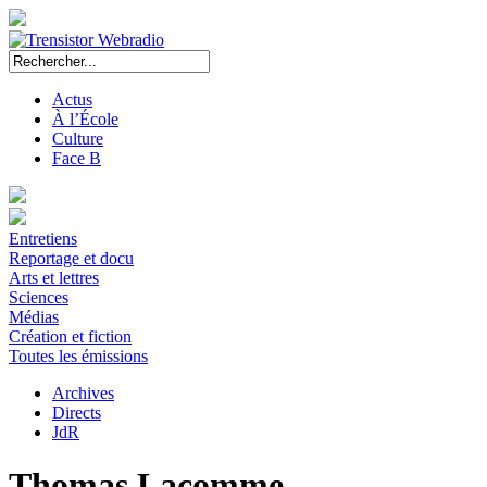
Actus
À l’École
Culture
Face B
Entretiens
Reportage et docu
Arts et lettres
Sciences
Médias
Création et fiction
Toutes les émissions
Archives
Directs
JdR
Thomas Lacomme