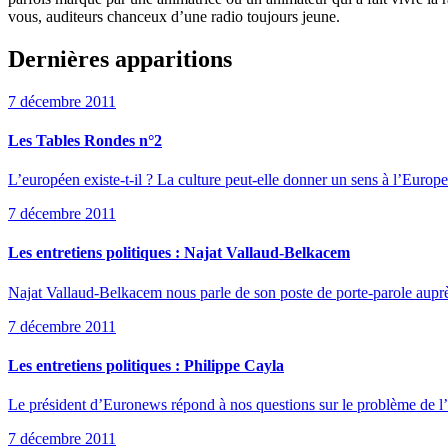
vous, auditeurs chanceux d’une radio toujours jeune.
Dernières apparitions
7 décembre 2011
Les Tables Rondes n°2
L’européen existe-t-il ? La culture peut-elle donner un sens à l’Europ
7 décembre 2011
Les entretiens politiques : Najat Vallaud-Belkacem
Najat Vallaud-Belkacem nous parle de son poste de porte-parole aupr
7 décembre 2011
Les entretiens politiques : Philippe Cayla
Le président d’Euronews répond à nos questions sur le problème de l’
7 décembre 2011