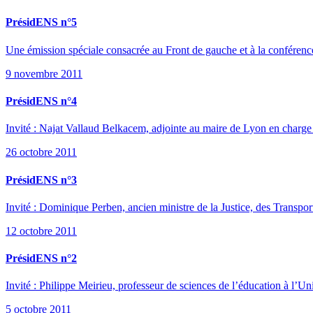
PrésidENS n°5
Une émission spéciale consacrée au Front de gauche et à la conférence 
9 novembre 2011
PrésidENS n°4
Invité : Najat Vallaud Belkacem, adjointe au maire de Lyon en charge 
26 octobre 2011
PrésidENS n°3
Invité : Dominique Perben, ancien ministre de la Justice, des Transpor
12 octobre 2011
PrésidENS n°2
Invité : Philippe Meirieu, professeur de sciences de l’éducation à l’
5 octobre 2011