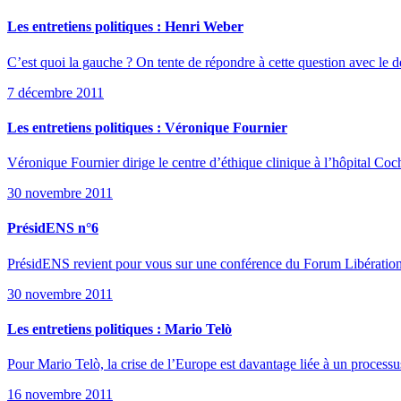
Les entretiens politiques : Henri Weber
C’est quoi la gauche ? On tente de répondre à cette question avec le
7 décembre 2011
Les entretiens politiques : Véronique Fournier
Véronique Fournier dirige le centre d’éthique clinique à l’hôpital Cochi
30 novembre 2011
PrésidENS n°6
PrésidENS revient pour vous sur une conférence du Forum Libération, 
30 novembre 2011
Les entretiens politiques : Mario Telò
Pour Mario Telò, la crise de l’Europe est davantage liée à un process
16 novembre 2011