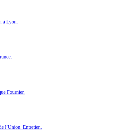
n à Lyon.
France.
que Fournier.
de l’Union. Entretien.