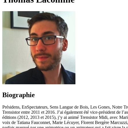
Biographie
Présidens, EnSpectateurs, Sens Langue de Bois, Les Gones, Notre Trensi
Trensistor entre 2011 et 2016. J’ai également été vice-président de l’a
éditions (2012, 2013 et 2015), j’y ai animé Trensistor Midi, avec Ma
voix de Tatiana Fauconnet, Marie Lécuyer, Florent Bergère Marcuzzi
parfois marqué par une animatrice ou un animateur qui a fait vivre la