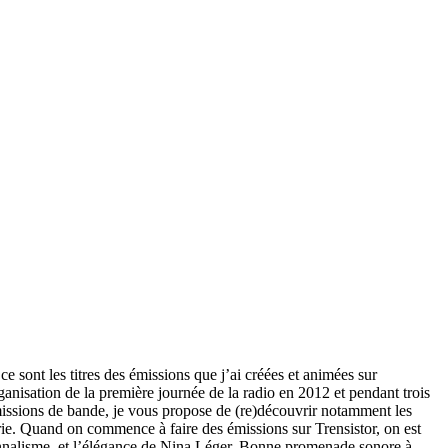
 sont les titres des émissions que j’ai créées et animées sur
ganisation de la première journée de la radio en 2012 et pendant trois
issions de bande, je vous propose de (re)découvrir notamment les
e. Quand on commence à faire des émissions sur Trensistor, on est
sionnalisme, et l’élégance de Nina Léger. Bonne promenade sonore à