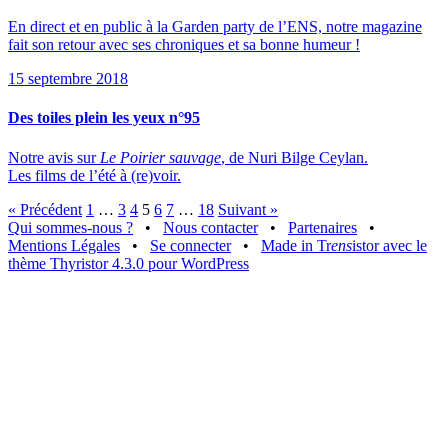
En direct et en public à la Garden party de l’ENS, notre magazine
fait son retour avec ses chroniques et sa bonne humeur !
15 septembre 2018
Des toiles plein les yeux n°95
Notre avis sur
Le Poirier sauvage
, de Nuri Bilge Ceylan.
Les films de l’été à (re)voir.
« Précédent
1
…
3
4
5
6
7
…
18
Suivant »
Qui sommes-nous ?
•
Nous contacter
•
Partenaires
•
Mentions Légales
•
Se connecter
•
Made in Tr
ens
istor avec le
thème Thyristor 4.3.0 pour WordPress