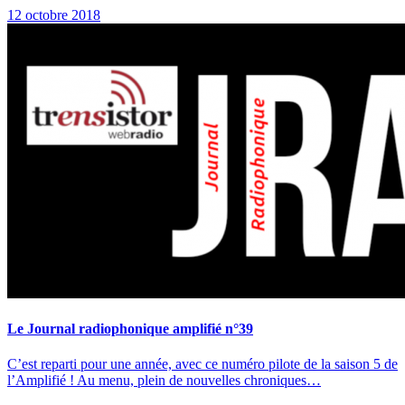
12 octobre 2018
Le Journal radiophonique amplifié n°39
C’est reparti pour une année, avec ce numéro pilote de la saison 5 de
l’Amplifié ! Au menu, plein de nouvelles chroniques…