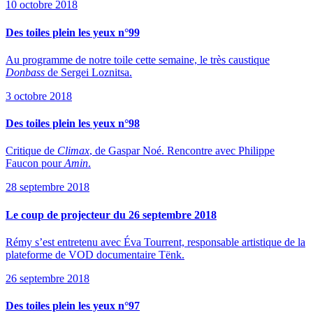
10 octobre 2018
Des toiles plein les yeux n°99
Au programme de notre toile cette semaine, le très caustique
Donbass
de Sergei Loznitsa.
3 octobre 2018
Des toiles plein les yeux n°98
Critique de
Climax
, de Gaspar Noé. Rencontre avec Philippe
Faucon pour
Amin
.
28 septembre 2018
Le coup de projecteur du 26 septembre 2018
Rémy s’est entretenu avec Éva Tourrent, responsable artistique de la
plateforme de VOD documentaire Tënk.
26 septembre 2018
Des toiles plein les yeux n°97