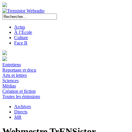
Actus
À l’École
Culture
Face B
Entretiens
Reportage et docu
Arts et lettres
Sciences
Médias
Création et fiction
Toutes les émissions
Archives
Directs
JdR
Webmestre TrENSistor