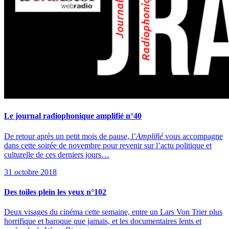
Le journal radiophonique amplifié n°40
De retour après un petit mois de pause, l’
Amplifié
vous accompagne
dans cette soirée de novembre pour revenir sur l’actu politique et
culturelle de ces derniers jours…
31 octobre 2018
Des toiles plein les yeux n°102
Deux visages du cinéma cette semaine, entre un Lars Von Trier plus
horrifique et baroque que jamais, et les documentaires lents et