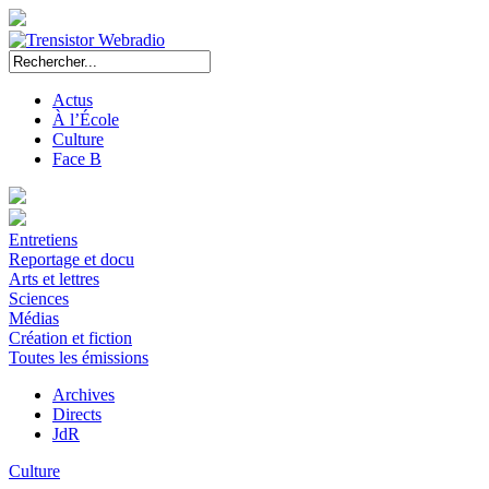
Actus
À l’École
Culture
Face B
Entretiens
Reportage et docu
Arts et lettres
Sciences
Médias
Création et fiction
Toutes les émissions
Archives
Directs
JdR
Culture