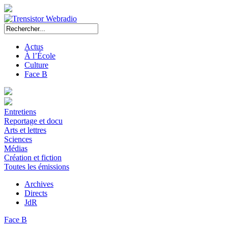
Actus
À l’École
Culture
Face B
Entretiens
Reportage et docu
Arts et lettres
Sciences
Médias
Création et fiction
Toutes les émissions
Archives
Directs
JdR
Face B