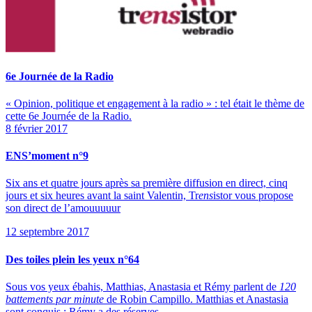
6e Journée de la Radio
« Opinion, politique et engagement à la radio » : tel était le thème de
cette 6e Journée de la Radio.
8 février 2017
ENS’moment n°9
Six ans et quatre jours après sa première diffusion en direct, cinq
jours et six heures avant la saint Valentin, Tr
ens
istor vous propose
son direct de l’amouuuuur
12 septembre 2017
Des toiles plein les yeux n°64
Sous vos yeux ébahis, Matthias, Anastasia et Rémy parlent de
120
battements par minute
de Robin Campillo. Matthias et Anastasia
sont conquis ; Rémy a des réserves…