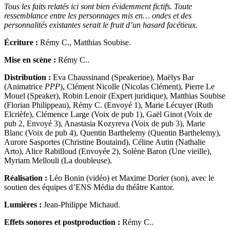
Tous les faits relatés ici sont bien évidemment fictifs. Toute
ressemblance entre les personnages mis en… ondes et des
personnalités existantes serait le fruit d’un hasard facétieux.
Écriture :
Rémy C., Matthias Soubise.
Mise en scène :
Rémy C..
Distribution :
Eva Chaussinand (Speakerine), Maëlys Bar
(Animatrice
PPP
), Clément Nicolle (Nicolas Clément), Pierre Le
Mouel (Speaker), Robin Lenoir (Expert juridique), Matthias Soubise
(Florian Philippeau), Rémy C. (Envoyé 1), Marie Lécuyer (Ruth
Elcrièfe), Clémence Large (Voix de pub 1), Gaël Ginot (Voix de
pub 2, Envoyé 3), Anastasia Kozyreva (Voix de pub 3), Marie
Blanc (Voix de pub 4), Quentin Barthelemy (Quentin Barthelemy),
Aurore Sasportes (Christine Boutaind), Céline Autin (Nathalie
Arto), Alice Rabilloud (Envoyée 2), Solène Baron (Une vieille),
Myriam Mellouli (La doubleuse).
Réalisation :
Léo Bonin (vidéo) et Maxime Dorier (son), avec le
soutien des équipes d’ENS Média du théâtre Kantor.
Lumières :
Jean-Philippe Michaud.
Effets sonores et postproduction :
Rémy C..