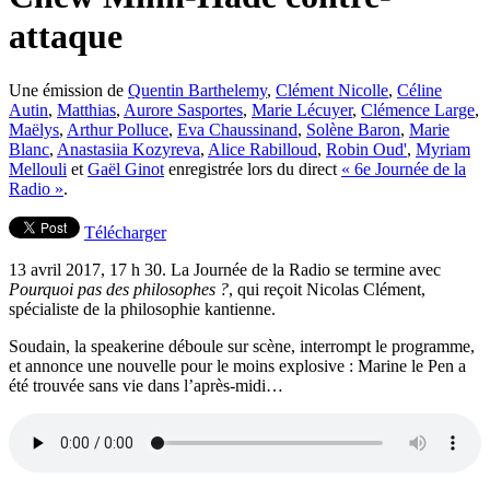
attaque
Une émission de
Quentin Barthelemy
,
Clément Nicolle
,
Céline
Autin
,
Matthias
,
Aurore Sasportes
,
Marie Lécuyer
,
Clémence Large
,
Maëlys
,
Arthur Polluce
,
Eva Chaussinand
,
Solène Baron
,
Marie
Blanc
,
Anastasiia Kozyreva
,
Alice Rabilloud
,
Robin Oud'
,
Myriam
Mellouli
et
Gaël Ginot
enregistrée lors du direct
« 6e Journée de la
Radio »
.
Télécharger
13 avril 2017, 17 h 30. La Journée de la Radio se termine avec
Pourquoi pas des philosophes ?
, qui reçoit Nicolas Clément,
spécialiste de la philosophie kantienne.
Soudain, la speakerine déboule sur scène, interrompt le programme,
et annonce une nouvelle pour le moins explosive : Marine le Pen a
été trouvée sans vie dans l’après-midi…