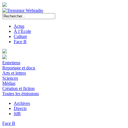
Actus
À l’École
Culture
Face B
Entretiens
Reportage et docu
Arts et lettres
Sciences
Médias
Création et fiction
Toutes les émissions
Archives
Directs
JdR
Face B