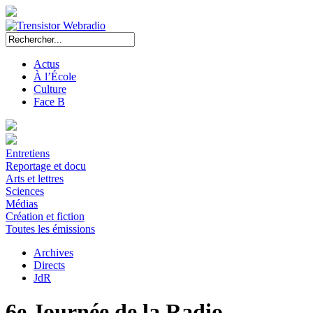
Actus
À l’École
Culture
Face B
Entretiens
Reportage et docu
Arts et lettres
Sciences
Médias
Création et fiction
Toutes les émissions
Archives
Directs
JdR
6e Journée de la Radio