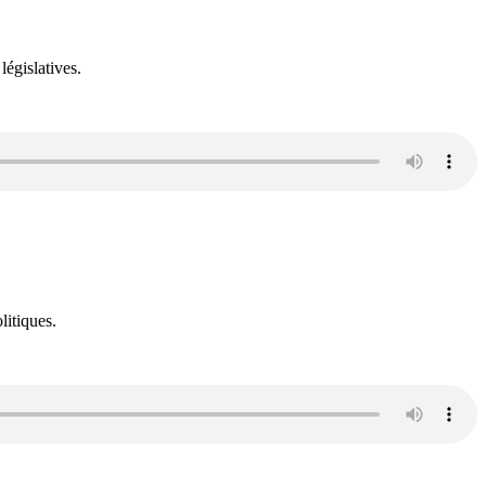
égislatives.
litiques.