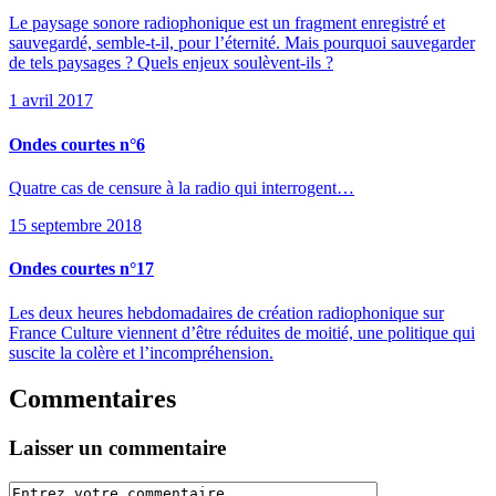
Le paysage sonore radiophonique est un fragment enregistré et
sauvegardé, semble-t-il, pour l’éternité. Mais pourquoi sauvegarder
de tels paysages ? Quels enjeux soulèvent-ils ?
1 avril 2017
Ondes courtes n°6
Quatre cas de censure à la radio qui interrogent…
15 septembre 2018
Ondes courtes n°17
Les deux heures hebdomadaires de création radiophonique sur
France Culture viennent d’être réduites de moitié, une politique qui
suscite la colère et l’incompréhension.
Commentaires
Laisser un commentaire