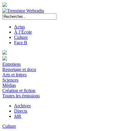
Actus
À l’École
Culture
Face B
Entretiens
Reportage et docu
Arts et lettres
Sciences
Médias
Création et fiction
Toutes les émissions
Archives
Directs
JdR
Culture