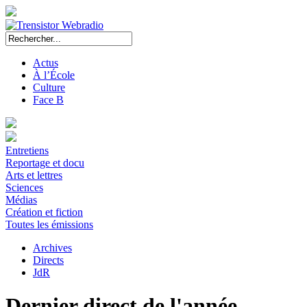
Actus
À l’École
Culture
Face B
Entretiens
Reportage et docu
Arts et lettres
Sciences
Médias
Création et fiction
Toutes les émissions
Archives
Directs
JdR
Dernier direct de l'année