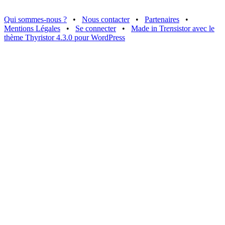
Qui sommes-nous ?
•
Nous contacter
•
Partenaires
•
Mentions Légales
•
Se connecter
•
Made in Tr
ens
istor avec le
thème Thyristor 4.3.0 pour WordPress