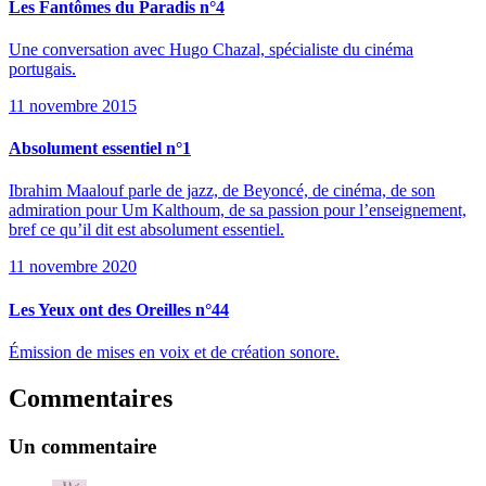
Les Fantômes du Paradis n°4
Une conversation avec Hugo Chazal, spécialiste du cinéma
portugais.
11 novembre 2015
Absolument essentiel n°1
Ibrahim Maalouf parle de jazz, de Beyoncé, de cinéma, de son
admiration pour Um Kalthoum, de sa passion pour l’enseignement,
bref ce qu’il dit est absolument essentiel.
11 novembre 2020
Les Yeux ont des Oreilles n°44
Émission de mises en voix et de création sonore.
Commentaires
Un commentaire