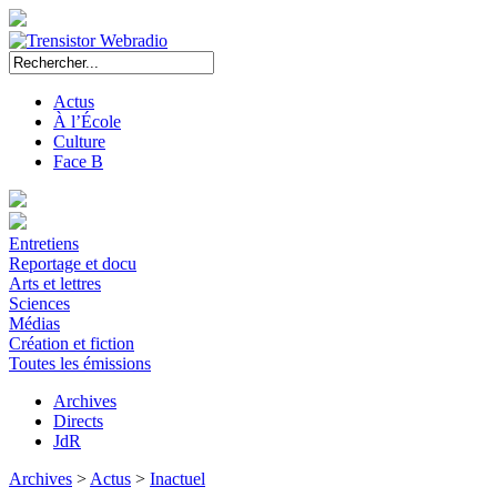
Actus
À l’École
Culture
Face B
Entretiens
Reportage et docu
Arts et lettres
Sciences
Médias
Création et fiction
Toutes les émissions
Archives
Directs
JdR
Archives
>
Actus
>
Inactuel