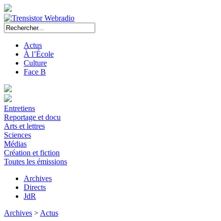
Actus
À l’École
Culture
Face B
Entretiens
Reportage et docu
Arts et lettres
Sciences
Médias
Création et fiction
Toutes les émissions
Archives
Directs
JdR
Archives
>
Actus