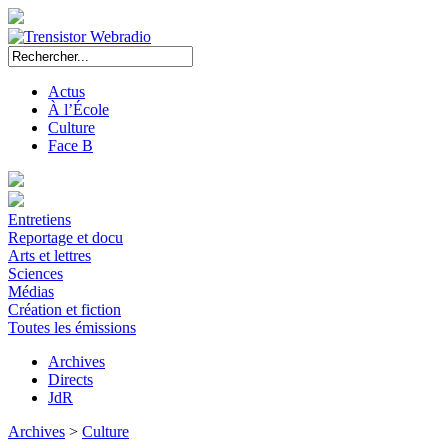
Actus
À l’École
Culture
Face B
Entretiens
Reportage et docu
Arts et lettres
Sciences
Médias
Création et fiction
Toutes les émissions
Archives
Directs
JdR
Archives
>
Culture