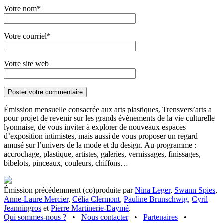
Votre nom*
Votre courriel*
Votre site web
Émission mensuelle consacrée aux arts plastiques, Trensvers’arts a
pour projet de revenir sur les grands évènements de la vie culturelle
lyonnaise, de vous inviter à explorer de nouveaux espaces
d’exposition intimistes, mais aussi de vous proposer un regard
amusé sur l’univers de la mode et du design. Au programme :
accrochage, plastique, artistes, galeries, vernissages, finissages,
bibelots, pinceaux, couleurs, chiffons…
Émission précédemment (co)produite par
Nina Leger
,
Swann Spies
,
Anne-Laure Mercier
,
Célia Clermont
,
Pauline Brunschwig
,
Cyril
Jeanningros
et
Pierre Martinerie-Daymé
.
Qui sommes-nous ?
•
Nous contacter
•
Partenaires
•