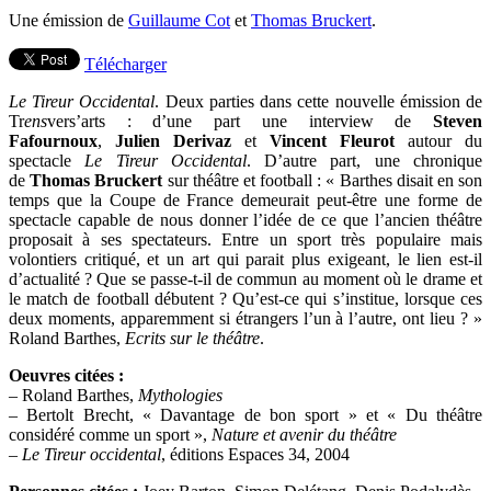
Une émission de
Guillaume Cot
et
Thomas Bruckert
.
Télécharger
Le Tireur Occidental
. Deux parties dans cette nouvelle émission de
Tr
ens
vers’arts : d’une part une interview de
Steven
Fafournoux
,
Julien Derivaz
et
Vincent Fleurot
autour du
spectacle
Le Tireur Occidental
. D’autre part, une chronique
de
Thomas Bruckert
sur théâtre et football : « Barthes disait en son
temps que la Coupe de France demeurait peut-être une forme de
spectacle capable de nous donner l’idée de ce que l’ancien théâtre
proposait à ses spectateurs. Entre un sport très populaire mais
volontiers critiqué, et un art qui parait plus exigeant, le lien est-il
d’actualité ? Que se passe-t-il de commun au moment où le drame et
le match de football débutent ? Qu’est-ce qui s’institue, lorsque ces
deux moments, apparemment si étrangers l’un à l’autre, ont lieu ? »
Roland Barthes,
Ecrits sur le théâtre
.
Oeuvres citées :
– Roland Barthes,
Mythologies
– Bertolt Brecht, « Davantage de bon sport » et « Du théâtre
considéré comme un sport »,
Nature et avenir du théâtre
–
Le Tireur occidental
, éditions Espaces 34, 2004