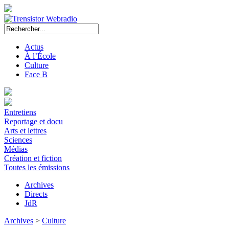
Actus
À l’École
Culture
Face B
Entretiens
Reportage et docu
Arts et lettres
Sciences
Médias
Création et fiction
Toutes les émissions
Archives
Directs
JdR
Archives
>
Culture