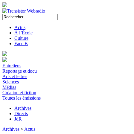
Actus
À l’École
Culture
Face B
Entretiens
Reportage et docu
Arts et lettres
Sciences
Médias
Création et fiction
Toutes les émissions
Archives
Directs
JdR
Archives
>
Actus