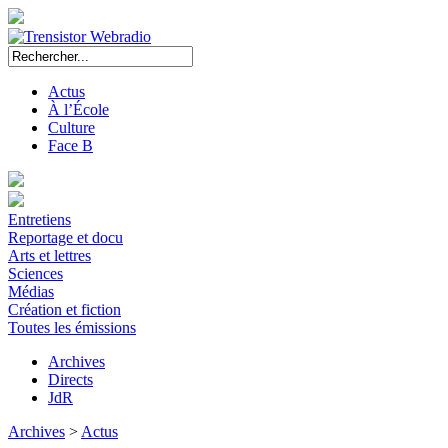
Actus
À l’École
Culture
Face B
Entretiens
Reportage et docu
Arts et lettres
Sciences
Médias
Création et fiction
Toutes les émissions
Archives
Directs
JdR
Archives
>
Actus