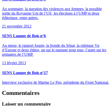
Au sommaire, la question des violences aux femmes, la possible
sortie du Royaume Uni de l’UE, les élections à l’UMP et deux
éditoriaux, entre autres.
21 novembre 2012
SENS Langue de Bois n°6
Au menu, le rapport Jospin, la fronde du Sénat, la rubrique Vu
d’Europe et deux éditos, un sur le mariage pour tous, l’autre sur les
primaires de l’UMP.
13 février 2013
SENS Langue de Bois n°17
Interview exclusive de Marine Le Pen, présidente du Front National.
Commentaires
Laisser un commentaire