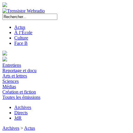
Actus
À l’École
Culture
Face B
Entretiens
Reportage et docu
Arts et lettres
Sciences
Médias
Création et fiction
Toutes les émissions
Archives
Directs
JdR
Archives
>
Actus