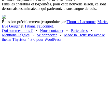
Finis les charabias et logorrhées, pour cette nouvelle saison, ce sont
désormais les animateurs qui parleront… sans langue de bois.
Émission précédemment (co)produite par
Thomas Lacomme
,
Marie-
Eve Geiger
et
Tatiana Fauconnet
.
Qui sommes-nous ?
•
Nous contacter
•
Partenaires
•
Mentions Légales
•
Se connecter
•
Made in Tr
ens
istor avec le
thème Thyristor 4.3.0 pour WordPress