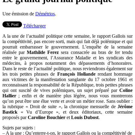
Une émission de
Démétrios
.
Télécharger
A la une de l’actualité politique cette semaine, le rapport Gallois sur
la compétitivité, pas encore sorti, mais qui fait déjà polémique et qui
pourrait embarrasser le gouvernement. L’enquête de la semaine
réalisée par
Mathilde Ferez
sera consacrée au bras de fer tendu
entre le gouvernement, l’Assurance Maladie et les syndicats des
médecins, à propos notamment des dépassements d’honoraires.
Dans le reste de l’actualité politique, nous reviendrons également sur
les trois petites phrases de
François Hollande
rendant hommage
aux victimes de la manifestation sanglante du 17 octobre 1961 et
reconnaissant la responsabilité de la République, trois petites phrases
qui ont suscité de vives polémiques, un sujet préparé par
Coline
Hallier
; enfin et de manière plus légère, nous vous montrerons
qu’on peut être une élue verte et avoir un métier rose. Sans oublier :
la rubrique « Droit de suite », la chronique mensuelle de
Jérôme
Bastick
« Vu d’Europe », et deux éditoriaux, cette semaine
proposés par
Caroline Bouchier
et
Louis Dubost
.
Sujets par sujets :
– A la une : Qu’enterre-t-on, le rapport Gallois ou la compétitivité de