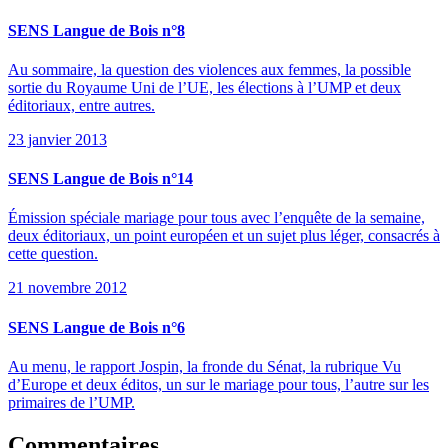
SENS Langue de Bois n°8
Au sommaire, la question des violences aux femmes, la possible
sortie du Royaume Uni de l’UE, les élections à l’UMP et deux
éditoriaux, entre autres.
23 janvier 2013
SENS Langue de Bois n°14
Émission spéciale mariage pour tous avec l’enquête de la semaine,
deux éditoriaux, un point européen et un sujet plus léger, consacrés à
cette question.
21 novembre 2012
SENS Langue de Bois n°6
Au menu, le rapport Jospin, la fronde du Sénat, la rubrique Vu
d’Europe et deux éditos, un sur le mariage pour tous, l’autre sur les
primaires de l’UMP.
Commentaires