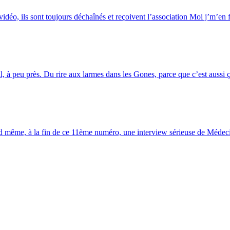
vidéo, ils sont toujours déchaînés et reçoivent l’association Moi j’m’en f
 à peu près. Du rire aux larmes dans les Gones, parce que c’est aussi ça
nd même, à la fin de ce 11ème numéro, une interview sérieuse de Méde