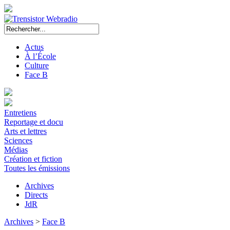
Actus
À l’École
Culture
Face B
Entretiens
Reportage et docu
Arts et lettres
Sciences
Médias
Création et fiction
Toutes les émissions
Archives
Directs
JdR
Archives
>
Face B