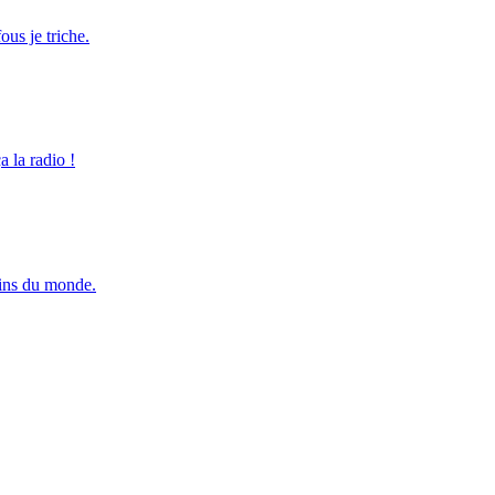
ous je triche.
 la radio !
cins du monde.