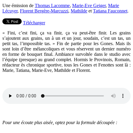
Une émission de
Thomas Lacomme
,
Marie-Eve Geiger
,
Marie
Lécuyer
,
Florent Bergère-Marcuzzi
,
Mathilde
et
Tatiana Fauconnet
.
Télécharger
« Fini, c’est fini, ça va finir, ça va peut-être finir. Les grains
s’ajoutent aux grains, un à un et un jour, soudain, c’est un tas, un
petit tas, l’impossible tas. » Fin de partie pour les Gones. Mais ils
sont loin d’être mélancoliques et vous réservent un dernier numéro
en forme de bouquet final. Ambiance survoltée dans le studio avec
l’équipe (presque) au grand complet. Hormis le Provinois, Romain,
rédacteur ès chronique sportive, tous les Gones et Fenottes sont là :
Marie, Tatiana, Marie-Eve, Mathilde et Florent.
Pour une écoute plus aisée, optez pour la formule découpée :