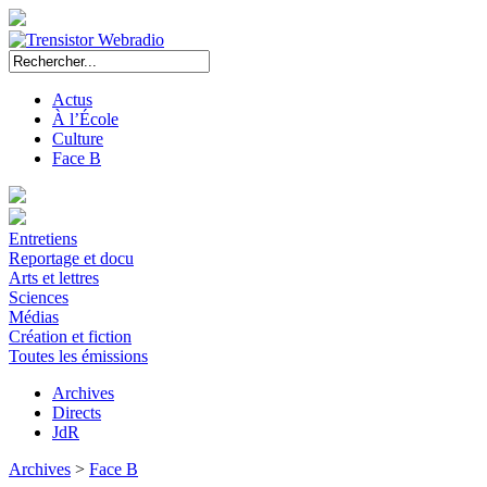
Actus
À l’École
Culture
Face B
Entretiens
Reportage et docu
Arts et lettres
Sciences
Médias
Création et fiction
Toutes les émissions
Archives
Directs
JdR
Archives
>
Face B