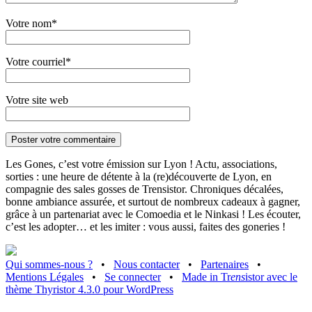
Votre nom*
Votre courriel*
Votre site web
Les Gones, c’est votre émission sur Lyon ! Actu, associations,
sorties : une heure de détente à la (re)découverte de Lyon, en
compagnie des sales gosses de Trensistor. Chroniques décalées,
bonne ambiance assurée, et surtout de nombreux cadeaux à gagner,
grâce à un partenariat avec le Comoedia et le Ninkasi ! Les écouter,
c’est les adopter… et les imiter : vous aussi, faites des goneries !
Qui sommes-nous ?
•
Nous contacter
•
Partenaires
•
Mentions Légales
•
Se connecter
•
Made in Tr
ens
istor avec le
thème Thyristor 4.3.0 pour WordPress