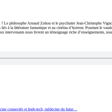
ues ? Le philosophe Arnaud Zohou et le psychiatre Jean-Christophe Vig
 liés à la littérature fantastique et au cinéma d’horreur. Pourtant le vau
eux intervenants nous livrent un témoignage riche d’enseignements, nous
édecine connectée et high-tech, médecine du futur…