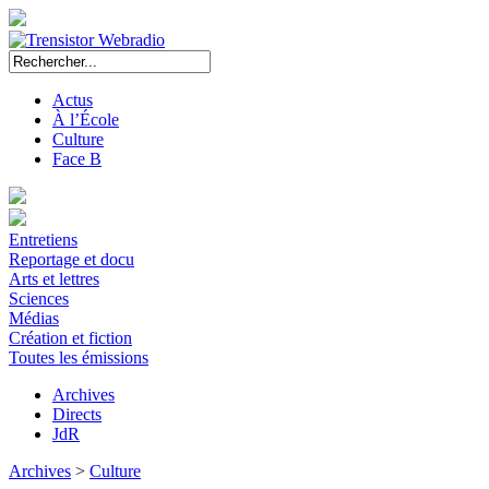
Actus
À l’École
Culture
Face B
Entretiens
Reportage et docu
Arts et lettres
Sciences
Médias
Création et fiction
Toutes les émissions
Archives
Directs
JdR
Archives
>
Culture