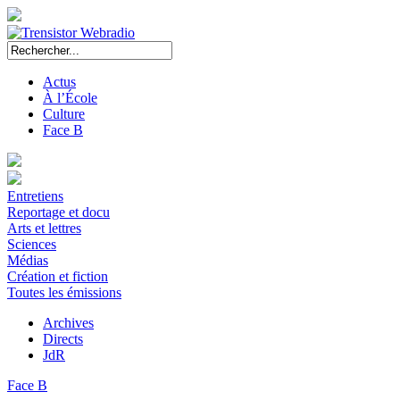
Actus
À l’École
Culture
Face B
Entretiens
Reportage et docu
Arts et lettres
Sciences
Médias
Création et fiction
Toutes les émissions
Archives
Directs
JdR
Face B