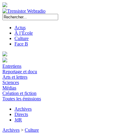
Actus
À l’École
Culture
Face B
Entretiens
Reportage et docu
Arts et lettres
Sciences
Médias
Création et fiction
Toutes les émissions
Archives
Directs
JdR
Archives
>
Culture