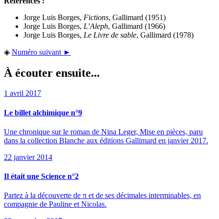
Références :
Jorge Luis Borges,
Fictions
, Gallimard (1951)
Jorge Luis Borges,
L’Aleph
, Gallimard (1966)
Jorge Luis Borges,
Le Livre de sable
, Gallimard (1978)
◈
Numéro suivant ►
À écouter ensuite...
1 avril 2017
Le billet alchimique n°9
Une chronique sur le roman de Nina Leger, Mise en pièces, paru
dans la collection Blanche aux éditions Gallimard en janvier 2017.
22 janvier 2014
Il était une Science n°2
Partez à la découverte de π et de ses décimales interminables, en
compagnie de Pauline et Nicolas.