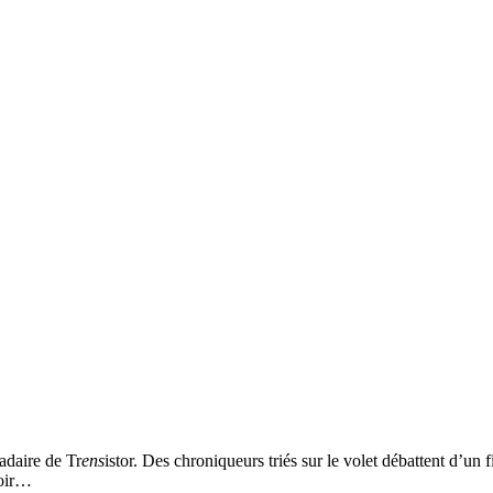
adaire de Tr
ens
istor. Des chroniqueurs triés sur le volet débattent d’un
voir…