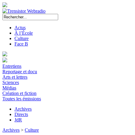
Actus
À l’École
Culture
Face B
Entretiens
Reportage et docu
Arts et lettres
Sciences
Médias
Création et fiction
Toutes les émissions
Archives
Directs
JdR
Archives
>
Culture