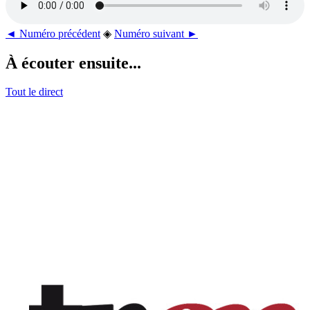
◄ Numéro précédent
◈
Numéro suivant ►
À écouter ensuite...
Tout le direct