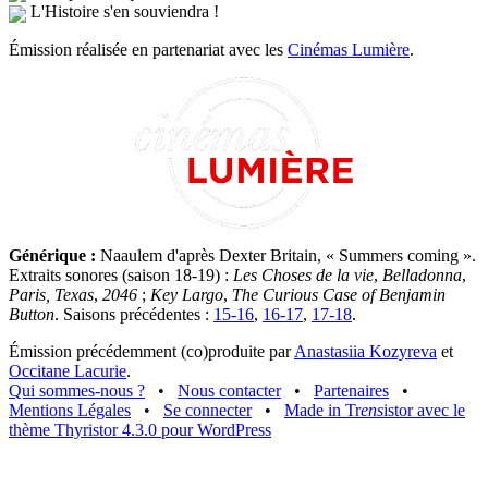
L'Histoire s'en souviendra !
Émission réalisée en partenariat avec les
Cinémas Lumière
.
Générique :
Naaulem d'après Dexter Britain, « Summers coming ».
Extraits sonores (saison 18-19) :
Les Choses de la vie
,
Belladonna
,
Paris, Texas
,
2046
;
Key Largo
,
The Curious Case of Benjamin
Button
. Saisons précédentes :
15-16
,
16-17
,
17-18
.
Émission précédemment (co)produite par
Anastasiia Kozyreva
et
Occitane Lacurie
.
Qui sommes-nous ?
•
Nous contacter
•
Partenaires
•
Mentions Légales
•
Se connecter
•
Made in Tr
ens
istor avec le
thème Thyristor 4.3.0 pour WordPress