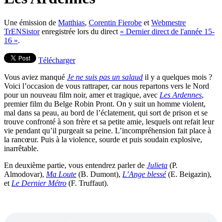
Une émission de
Matthias
,
Corentin Fierobe
et
Webmestre
TrENSistor
enregistrée lors du direct
« Dernier direct de l'année 15-
16 »
.
Télécharger
Vous aviez manqué
Je ne suis pas un salaud
il y a quelques mois ?
Voici l’occasion de vous rattraper, car nous repartons vers le Nord
pour un nouveau film noir, amer et tragique, avec
Les Ardennes
,
premier film du Belge Robin Pront. On y suit un homme violent,
mal dans sa peau, au bord de l’éclatement, qui sort de prison et se
trouve confronté à son frère et sa petite amie, lesquels ont refait leur
vie pendant qu’il purgeait sa peine. L’incompréhension fait place à
la rancœur. Puis à la violence, sourde et puis soudain explosive,
inarrêtable.
En deuxième partie, vous entendrez parler de
Julieta
(P.
Almodovar),
Ma Loute
(B. Dumont),
L’Ange blessé
(E. Beigazin),
et
Le Dernier Métro
(F. Truffaut).