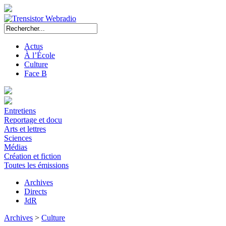
Actus
À l’École
Culture
Face B
Entretiens
Reportage et docu
Arts et lettres
Sciences
Médias
Création et fiction
Toutes les émissions
Archives
Directs
JdR
Archives
>
Culture