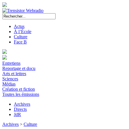
Actus
À l’École
Culture
Face B
Entretiens
Reportage et docu
Arts et lettres
Sciences
Médias
Création et fiction
Toutes les émissions
Archives
Directs
JdR
Archives
>
Culture