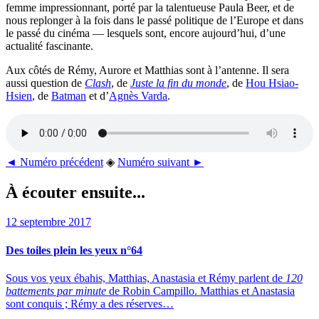
femme impressionnant, porté par la talentueuse Paula Beer, et de
nous replonger à la fois dans le passé politique de l’Europe et dans
le passé du cinéma — lesquels sont, encore aujourd’hui, d’une
actualité fascinante.
Aux côtés de Rémy, Aurore et Matthias sont à l’antenne. Il sera
aussi question de
Clash
, de
Juste la fin du monde
, de
Hou Hsiao-
Hsien
, de
Batman
et d’
Agnès Varda
.
◄ Numéro précédent
◈
Numéro suivant ►
À écouter ensuite...
12 septembre 2017
Des toiles plein les yeux n°64
Sous vos yeux ébahis, Matthias, Anastasia et Rémy parlent de
120
battements par minute
de Robin Campillo. Matthias et Anastasia
sont conquis ; Rémy a des réserves…