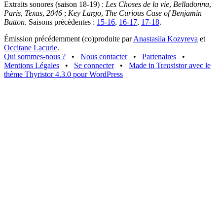
Extraits sonores (saison 18-19) :
Les Choses de la vie
,
Belladonna
,
Paris, Texas
,
2046
;
Key Largo
,
The Curious Case of Benjamin
Button
. Saisons précédentes :
15-16
,
16-17
,
17-18
.
Émission précédemment (co)produite par
Anastasiia Kozyreva
et
Occitane Lacurie
.
Qui sommes-nous ?
•
Nous contacter
•
Partenaires
•
Mentions Légales
•
Se connecter
•
Made in Tr
ens
istor avec le
thème Thyristor 4.3.0 pour WordPress