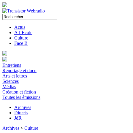
Actus
À l’École
Culture
Face B
Entretiens
Reportage et docu
Arts et lettres
Sciences
Médias
Création et fiction
Toutes les émissions
Archives
Directs
JdR
Archives
>
Culture