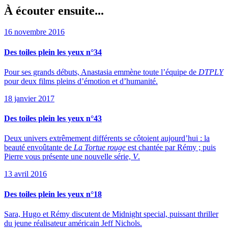
À écouter ensuite...
16 novembre 2016
Des toiles plein les yeux n°34
Pour ses grands débuts, Anastasia emmène toute l’équipe de
DTPLY
pour deux films pleins d’émotion et d’humanité.
18 janvier 2017
Des toiles plein les yeux n°43
Deux univers extrêmement différents se côtoient aujourd’hui : la
beauté envoûtante de
La Tortue rouge
est chantée par Rémy ; puis
Pierre vous présente une nouvelle série,
V
.
13 avril 2016
Des toiles plein les yeux n°18
Sara, Hugo et Rémy discutent de Midnight special, puissant thriller
du jeune réalisateur américain Jeff Nichols.