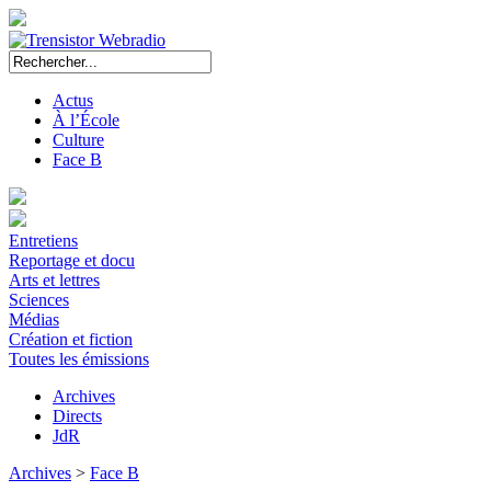
Actus
À l’École
Culture
Face B
Entretiens
Reportage et docu
Arts et lettres
Sciences
Médias
Création et fiction
Toutes les émissions
Archives
Directs
JdR
Archives
>
Face B