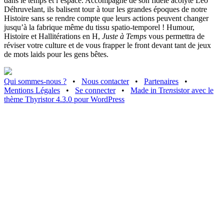
dans le temps et l’espace. Accompagné de son fidèle acolyte Léo
Déhruvelant, ils balisent tour à tour les grandes époques de notre
Histoire sans se rendre compte que leurs actions peuvent changer
jusqu’à la fabrique même du tissu spatio-temporel ! Humour,
Histoire et Hallitérations en H,
Juste à Temps
vous permettra de
réviser votre culture et de vous frapper le front devant tant de jeux
de mots laids pour les gens bêtes.
Qui sommes-nous ?
•
Nous contacter
•
Partenaires
•
Mentions Légales
•
Se connecter
•
Made in Tr
ens
istor avec le
thème Thyristor 4.3.0 pour WordPress