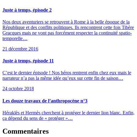
Juste à temps, épisode 2
Nos deux aventuriers se retrouvent à Rome à la belle époque de la
République et des conflits politiques. Ils rencontrent cette fois Tibère
Gracques mais ne vont pas forcément respecter la continuité spatio-
temporelle…
21 décembre 2016
Juste à temps, épisode 11
C’est le dernier épisode ! Nos héros rentrent enfin chez eux mais le
narrateur n’a pas la même idée qu’eux sur cette fin de saison…
24 octobre 2018
Les douze travaux de l’anthropocène n°3
Héraklès et Hermès cherchent à protéger le dernier lion blanc. Enfin,
ça dépend du sens de « protéger »…
Commentaires