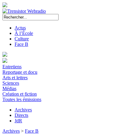
Actus
À l’École
Culture
Face B
Entretiens
Reportage et docu
Arts et lettres
Sciences
Médias
Création et fiction
Toutes les émissions
Archives
Directs
JdR
Archives
>
Face B